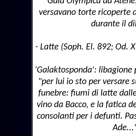
Gaia Olympica ad Atene, 
versavano torte ricoperte d
durante il di
- Latte (Soph. El. 892; Od. X
‘Galaktosponda': libagione pe
"per lui io sto per versare s
funebre: fiumi di latte dal
vino da Bacco, e la fatica de
consolanti per i defunti. Pa
Ade..."