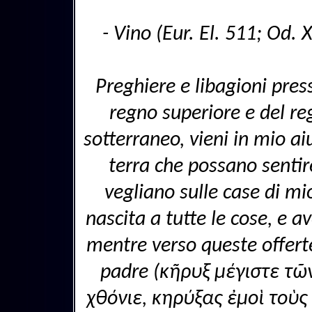
- Vino (Eur. El. 511; Od. X
Preghiere e libagioni pre
regno superiore e del r
sotterraneo, vieni in mio aiu
terra che possano sentire
vegliano sulle case di mi
nascita a tutte le cose, e av
mentre verso queste offerte
padre (κῆρυξ μέγιστε τῶ
χθόνιε, κηρύξας ἐμοὶ τοὺς