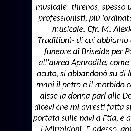
musicale- threnos, spesso u
professionisti, più ‘ordin
musicale. Cfr. M. Alex
Tradition)- di cui abbiam
funebre di Briseide per P
all'aurea Aphrodite, come 
acuto, si abbandonò su di l
mani il petto e il morbido c
disse la donna pari alle De
dicevi che mi avresti fatta s
portata sulle navi a Ftia, e 
i Mirmidoni. E adesso, am