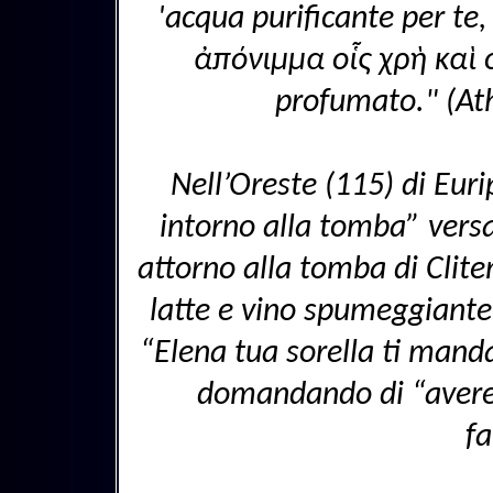
'acqua purificante per te,
ἀπόνιμμα οἷς χρὴ καὶ ο
profumato." (Ath
Nell’Oreste (115) di Euri
intorno alla tomba” versa
attorno alla tomba di Clit
latte e vino spumeggiante;
“Elena tua sorella ti mand
domandando di “avere b
fa