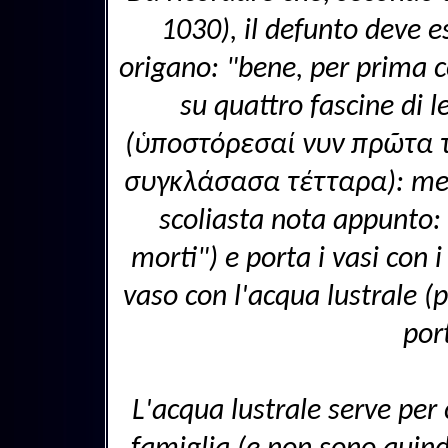
1030), il defunto deve e
origano: "bene, per prima c
su quattro fascine di le
(ὑποστόρεσαί νυν πρῶτα 
συγκλάσασα τέτταρα): mettit
scoliasta nota appunto: 
morti") e porta i vasi con 
vaso con l'acqua lustrale (p
por
L'acqua lustrale serve per