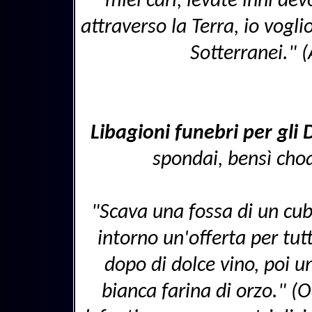
miei cari, levate inni dev
attraverso la Terra, io vogl
Sotterranei." 
Libagioni funebri per gli D
spondai, bensì choa
"Scava una fossa di un cubi
intorno un'offerta per tutt
dopo di dolce vino, poi u
bianca farina di orzo." (O