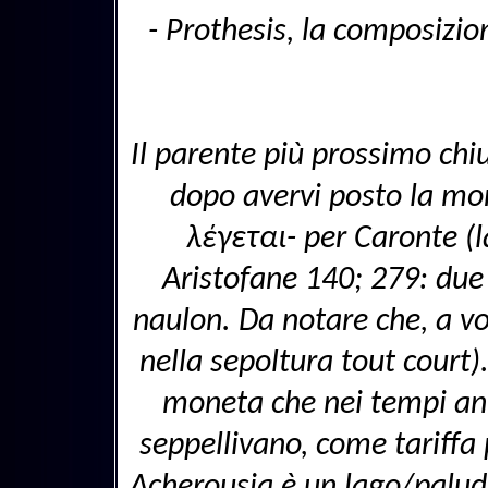
- Prothesis, la composizio
Il parente più prossimo chiu
dopo avervi posto la m
λέγεται- per Caronte (l
Aristofane 140; 279: due 
naulon. Da notare che, a vo
nella sepoltura tout court
moneta che nei tempi ant
seppellivano, come tariffa
Acherousia è un lago/palude