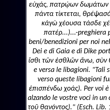
εὐχάς, πατρῴων δωμάτων ἐ
πάντα τίκτεται, θρέψασά
κἀγὼ χέουσα τάσδε χέ
πατέρ...)...-preghiera 
beni/benedizioni per noi ne
Dei e di Gaia e di Dike por
ἴσθι τῶν ἐσθλῶν ἄνω, σὺν θ
e versa le libagioni. "Tali
verso queste libagioni f
ἐπισπένδω χοάς). Per voi è 
alzando le vostre voci in u
τοῦ θανόντος)." (Esch. Lib.