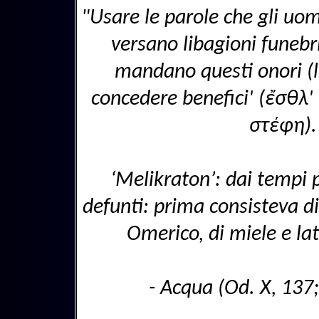
"Usare le parole che gli uo
versano libagioni funebr
mandano questi onori (l
concedere benefici' (ἔσθλ
στέφη)."
‘Melikraton’: dai tempi p
defunti: prima consisteva di
Omerico, di miele e lat
- Acqua (Od. X, 137